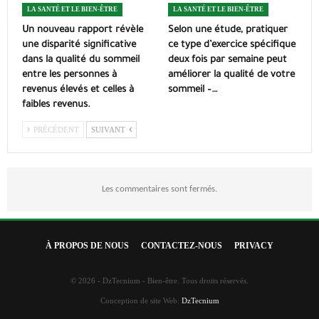
LA SANTÉ ET LE BIEN-ÊTRE
LA SANTÉ ET LE BIEN-ÊTRE
Un nouveau rapport révèle
Selon une étude, pratiquer
une disparité significative
ce type d’exercice spécifique
dans la qualité du sommeil
deux fois par semaine peut
entre les personnes à
améliorer la qualité de votre
revenus élevés et celles à
sommeil –…
faibles revenus.
PRÉCÉDENT
SUIVANT
Les commentaires sont fermés.
À PROPOS DE NOUS
CONTACTEZ-NOUS
PRIVACY
© 2026 - DzTecnium - Bien-être. Tous droits réservés.
Conception de site Web:
DzTecnium