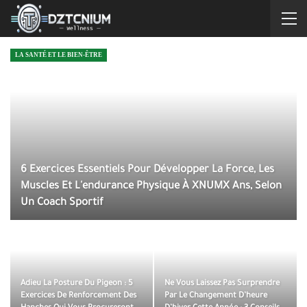
LA SANTÉ ET LE BIEN-ÊTRE
6 Exercices Essentiels Pour Développer La Force, Les
Muscles Et L'endurance Physique À XNUMX Ans, Selon
Un Coach Sportif
Adieu La Posture Du Pigeon : 5
Ne Vous Laissez Pas Surprendre
Exercices De Renforcement Des
Par Le Changement D’heure