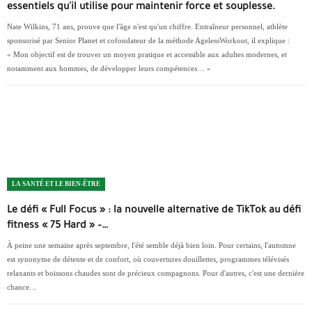
essentiels qu'il utilise pour maintenir force et souplesse.
Nate Wilkins, 71 ans, prouve que l'âge n'est qu'un chiffre. Entraîneur personnel, athlète
sponsorisé par Senior Planet et cofondateur de la méthode AgelessWorkout, il explique :
« Mon objectif est de trouver un moyen pratique et accessible aux adultes modernes, et
notamment aux hommes, de développer leurs compétences… »
LA SANTÉ ET LE BIEN-ÊTRE
Le défi « Full Focus » : la nouvelle alternative de TikTok au défi
fitness « 75 Hard » –…
À peine une semaine après septembre, l'été semble déjà bien loin. Pour certains, l'automne
est synonyme de détente et de confort, où couvertures douillettes, programmes télévisés
relaxants et boissons chaudes sont de précieux compagnons. Pour d'autres, c'est une dernière
chance…