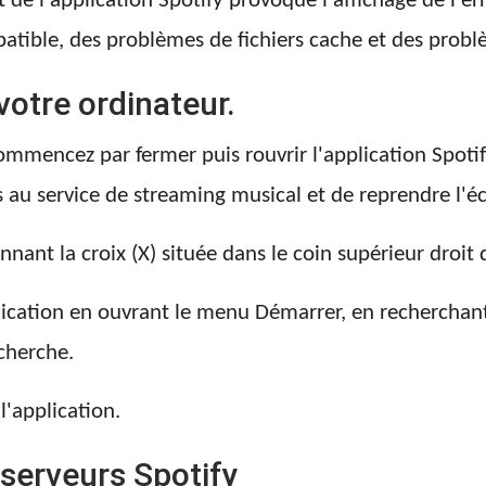
e l'application Spotify provoque l'affichage de l'err
atible, des problèmes de fichiers cache et des probl
otre ordinateur.
commencez par fermer puis rouvrir l'application Spoti
 au service de streaming musical et de reprendre l'é
nant la croix (X) située dans le coin supérieur droit d
lication en ouvrant le menu Démarrer, en recherchant
echerche.
l'application.
s serveurs Spotify