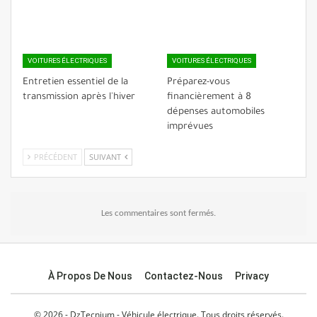
VOITURES ÉLECTRIQUES
VOITURES ÉLECTRIQUES
Entretien essentiel de la
Préparez-vous
transmission après l'hiver
financièrement à 8
dépenses automobiles
imprévues
PRÉCÉDENT
SUIVANT
Les commentaires sont fermés.
À Propos De Nous
Contactez-Nous
Privacy
© 2026 - DzTecnium - Véhicule électrique. Tous droits réservés.