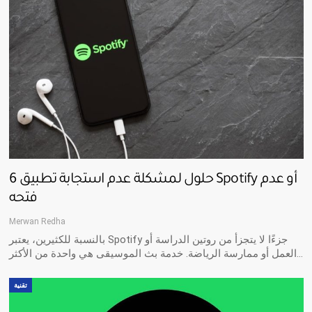
6 حلول لمشكلة عدم استجابة تطبيق Spotify أو عدم
فتحه
Merwan Redha
بالنسبة للكثيرين، يعتبر Spotify جزءًا لا يتجزأ من روتين الدراسة أو
العمل أو ممارسة الرياضة. خدمة بث الموسيقى هي واحدة من الأكثر…
تقنية