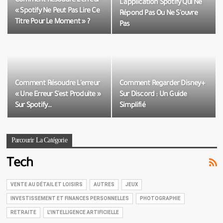
Comment Résoudre L'erreur
L'application Spotify Qui Ne
« Spotify Ne Peut Pas Lire Ce
Répond Pas Ou Ne S'ouvre
Titre Pour Le Moment » ?
Pas
Comment Résoudre L'erreur
Comment Regarder Disney+
« Une Erreur S'est Produite »
Sur Discord : Un Guide
Sur Spotify…
Simplifié
Parcourir La Catégorie
Tech
VENTE AU DÉTAIL ET LOISIRS
AUTRES
JEUX
INVESTISSEMENT ET FINANCES PERSONNELLES
PHOTOGRAPHIE
RETRAITE
L'INTELLIGENCE ARTIFICIELLE