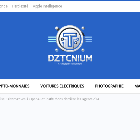
onde
Perplexité
Apple Intelligence
YPTO-MONNAIES
VOITURES ÉLECTRIQUES
PHOTOGRAPHIE
MA
rise : alternatives à OpenAI et institutions derrière les agents d'IA