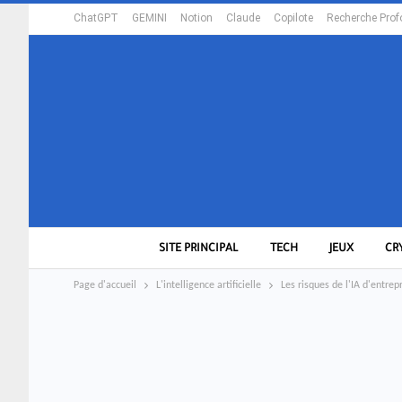
ChatGPT
GEMINI
Notion
Claude
Copilote
Recherche Prof
SITE PRINCIPAL
TECH
JEUX
CR
Page d'accueil
L'intelligence artificielle
Les risques de l'IA d'entrep