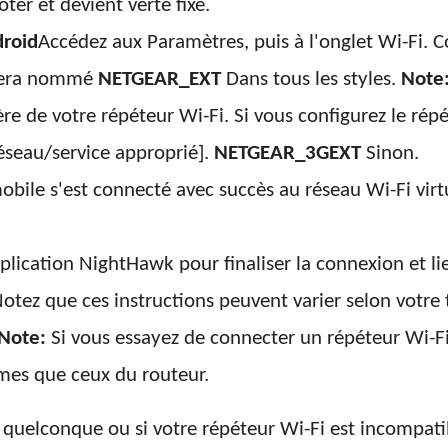
ter et devient verte fixe.
roid
Accédez aux Paramètres, puis à l'onglet Wi-Fi. 
l sera nommé
NETGEAR_EXT
Dans tous les styles.
Note
ière de votre répéteur Wi-Fi. Si vous configurez le ré
éseau/service approprié].
NETGEAR_3GEXT
Sinon.
obile s'est connecté avec succès au réseau Wi-Fi virt
pplication NightHawk pour finaliser la connexion et lie
otez que ces instructions peuvent varier selon votre
Note:
Si vous essayez de connecter un répéteur Wi-F
mes que ceux du routeur.
 quelconque ou si votre répéteur Wi-Fi est incompati