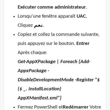
Exécuter comme administrateur
.
Lorsqu'une fenêtre apparaît
UAC
,
Cliquez
نعم
.
Copiez et collez la commande suivante,
puis appuyez sur le bouton.
Entrer
Après chaque:
Get-AppXPackage | Foreach {Add-
AppxPackage -
DisableDevelopmentMode -Register "$
($ _. InstallLocation)
AppXManifest.xml"}
Fermez PowerShell et
Redémarrer
Votre