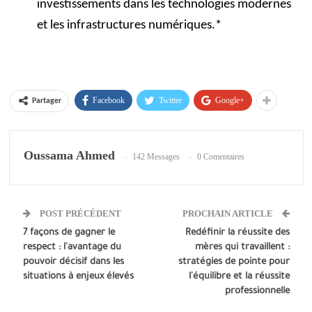
investissements dans les technologies modernes
et les infrastructures numériques.*
Facebook
Twitter
Google+
Partager
Oussama Ahmed
142 Messages
0 Comentaires
POST PRÉCÉDENT
PROCHAIN ARTICLE
7 façons de gagner le
Redéfinir la réussite des
respect : l'avantage du
mères qui travaillent :
pouvoir décisif dans les
stratégies de pointe pour
situations à enjeux élevés
l'équilibre et la réussite
professionnelle