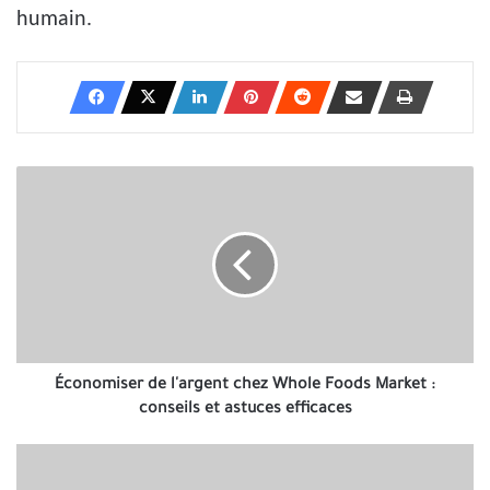
humain.
Économiser
de
l'argent
chez
Whole
Foods
Market
:
conseils
et
Économiser de l'argent chez Whole Foods Market :
astuces
conseils et astuces efficaces
efficaces
Gagnez
de