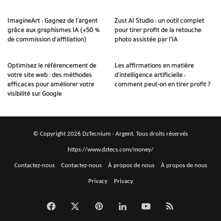
ImagineArt : Gagnez de l'argent
Zust AI Studio : un outil complet
grâce aux graphismes IA (+50 %
pour tirer profit de la retouche
de commission d'affiliation)
photo assistée par l’IA
Optimisez le référencement de
Les affirmations en matière
votre site web : des méthodes
d'intelligence artificielle :
efficaces pour améliorer votre
comment peut-on en tirer profit ?
visibilité sur Google
© Copyright 2026 DzTecnium - Argent, Tous droits réservés
https://www.dztecs.com/money/
Contactez-nous
Contactez-nous
À propos de nous
À propos de nous
Privacy
Privacy
Facebook
X
بينتيريست
LinkedIn
Youtube
Résumé