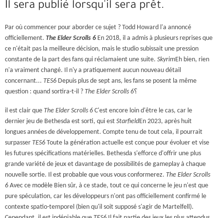
Il sera publié lorsqu'il sera prêt.
Par où commencer pour aborder ce sujet ? Todd Howard l'a annoncé
officiellement.
The Elder Scrolls 6
En 2018, il a admis à plusieurs reprises que
ce n'était pas la meilleure décision, mais le studio subissait une pression
constante de la part des fans qui réclamaient une suite.
Skyrim
Eh bien, rien
n'a vraiment changé. Il n'y a pratiquement aucun nouveau détail
concernant...
TES6
Depuis plus de sept ans, les fans se posent la même
question : quand sortira-t-il ?
The Elder Scrolls 6
؟
il est clair que
The Elder Scrolls 6
C'est encore loin d'être le cas, car le
dernier jeu de Bethesda est sorti, qui est
Starfield
En 2023, après huit
longues années de développement. Compte tenu de tout cela, il pourrait
surpasser
TES6
Toute la génération actuelle est conçue pour évoluer et vise
les futures spécifications matérielles. Bethesda s'efforce d'offrir une plus
grande variété de jeux et davantage de possibilités de gameplay à chaque
nouvelle sortie.
Il est probable que vous vous conformerez.
The Elder Scrolls
6
Avec ce modèle
Bien sûr, à ce stade, tout ce qui concerne le jeu n'est que
pure spéculation, car les développeurs n'ont pas officiellement confirmé le
contexte spatio-temporel (bien qu'il soit supposé s'agir de Martelfell).
Cependant, il est indéniable que
TES6
Il fait partie des jeux les plus attendus