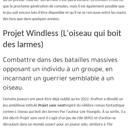
sortie prévue. Cela dit, son arrivée n’est pas à exclure.
La Division 3
Plus tôt
que la prochaine génération de consoles, mais il est également possible que
le jeu soit encore loin d'être disponible et qu'il ne se retrouve entre les mains
des fans que dans quelques années.
Projet Windless (L'oiseau qui boit
des larmes)
Combattre dans des batailles massives
opposant un individu à un groupe, en
incarnant un guerrier semblable à un
oiseau.
Certains joueurs ont peut-être déjà oublié qu'en 2022, Krafton a dévoilé un
jeu ambitieux intitulé
Projet sans vent
Inspiré du célèbre roman fantastique
coréen
L'oiseau qui boit des larmes
Par l'auteur Lee Youngdo. À sa sortie, il a
été décrit
Projet sans vent
Il s'agit d'un jeu de rôle (RPG) et d'action se
déroulant dans un monde ouvert pour un joueur solo, similaire à
The