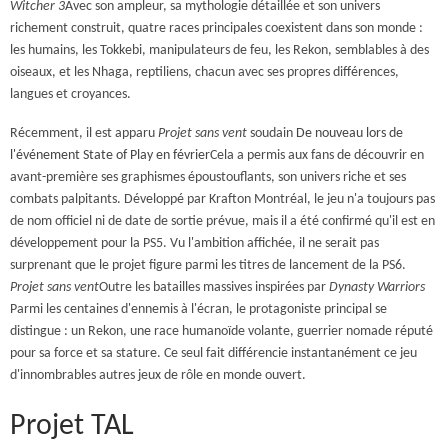
Witcher 3
Avec son ampleur, sa mythologie détaillée et son univers
richement construit, quatre races principales coexistent dans son monde :
les humains, les Tokkebi, manipulateurs de feu, les Rekon, semblables à des
oiseaux, et les Nhaga, reptiliens, chacun avec ses propres différences,
langues et croyances.
Récemment, il est apparu
Projet sans vent
soudain
De nouveau lors de
l'événement State of Play en février
Cela a permis aux fans de découvrir en
avant-première ses graphismes époustouflants, son univers riche et ses
combats palpitants. Développé par Krafton Montréal, le jeu n'a toujours pas
de nom officiel ni de date de sortie prévue, mais il a été confirmé qu'il est en
développement pour la PS5. Vu l'ambition affichée, il ne serait pas
surprenant que le projet figure parmi les titres de lancement de la PS6.
Projet sans vent
Outre les batailles massives inspirées par
Dynasty Warriors
Parmi les centaines d'ennemis à l'écran, le protagoniste principal se
distingue : un Rekon, une race humanoïde volante, guerrier nomade réputé
pour sa force et sa stature. Ce seul fait différencie instantanément ce jeu
d'innombrables autres jeux de rôle en monde ouvert.
Projet TAL