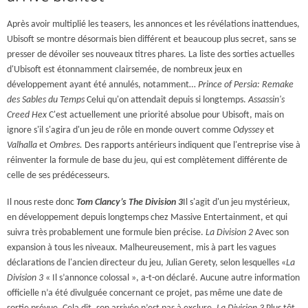
Après avoir multiplié les teasers, les annonces et les révélations inattendues,
Ubisoft se montre désormais bien différent et beaucoup plus secret, sans se
presser de dévoiler ses nouveaux titres phares. La liste des sorties actuelles
d'Ubisoft est étonnamment clairsemée, de nombreux jeux en
développement ayant été annulés, notamment…
Prince of Persia: Remake
des Sables du Temps
Celui qu'on attendait depuis si longtemps.
Assassin's
Creed Hex
C'est actuellement une priorité absolue pour Ubisoft, mais on
ignore s'il s'agira d'un jeu de rôle en monde ouvert comme
Odyssey
et
Valhalla
et
Ombres.
Des rapports antérieurs indiquent que l'entreprise vise à
réinventer la formule de base du jeu, qui est complètement différente de
celle de ses prédécesseurs.
Il nous reste donc
Tom Clancy’s The Division 3
Il s'agit d'un jeu mystérieux,
en développement depuis longtemps chez Massive Entertainment, et qui
suivra très probablement une formule bien précise.
La Division 2
Avec son
expansion à tous les niveaux. Malheureusement, mis à part les vagues
déclarations de l'ancien directeur du jeu, Julian Gerety, selon lesquelles «
La
Division 3
« Il s’annonce colossal », a-t-on déclaré. Aucune autre information
officielle n’a été divulguée concernant ce projet, pas même une date de