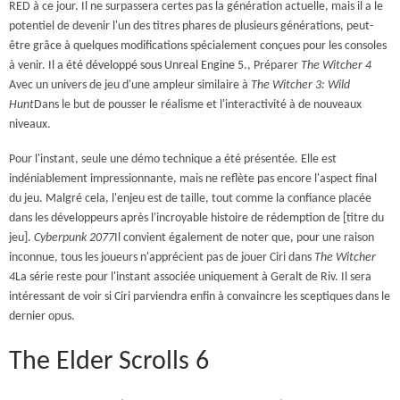
RED à ce jour. Il ne surpassera certes pas la génération actuelle, mais il a le
potentiel de devenir l'un des titres phares de plusieurs générations, peut-
être grâce à quelques modifications spécialement conçues pour les consoles
à venir.
Il a été développé sous Unreal Engine 5.
, Préparer
The Witcher 4
Avec un univers de jeu d'une ampleur similaire à
The Witcher 3: Wild
Hunt
Dans le but de pousser le réalisme et l'interactivité à de nouveaux
niveaux.
Pour l'instant, seule une démo technique a été présentée. Elle est
indéniablement impressionnante, mais ne reflète pas encore l'aspect final
du jeu. Malgré cela, l'enjeu est de taille, tout comme la confiance placée
dans les développeurs après l'incroyable histoire de rédemption de [titre du
jeu].
Cyberpunk 2077
Il convient également de noter que, pour une raison
inconnue, tous les joueurs n'apprécient pas de jouer Ciri dans
The Witcher
4
La série reste pour l'instant associée uniquement à Geralt de Riv. Il sera
intéressant de voir si Ciri parviendra enfin à convaincre les sceptiques dans le
dernier opus.
The Elder Scrolls 6