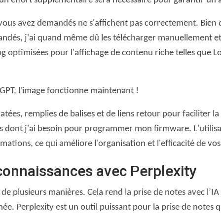
 un effort supplémentaire sera nécessaire pour garantir un a
 vous avez demandés ne s'affichent pas correctement. Bien q
andés, j'ai quand même dû les télécharger manuellement et l
g optimisées pour l'affichage de contenu riche telles que 
tGPT, l'image fonctionne maintenant !
s, remplies de balises et de liens retour pour faciliter la 
ns dont j'ai besoin pour programmer mon firmware. L'utilisati
ations, ce qui améliore l'organisation et l'efficacité de vos
connaissances avec Perplexity
 de plusieurs manières. Cela rend la prise de notes avec l’I
ée. Perplexity est un outil puissant pour la prise de notes q