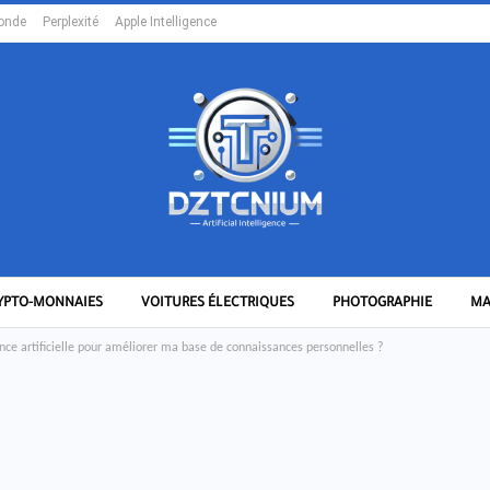
onde
Perplexité
Apple Intelligence
YPTO-MONNAIES
VOITURES ÉLECTRIQUES
PHOTOGRAPHIE
MA
ence artificielle pour améliorer ma base de connaissances personnelles ?